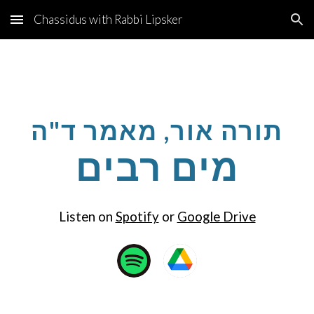
Chassidus with Rabbi Lipsker
Skip to main content
Skip to navigation
תורה אור, מאמר ד"ה
מים רבים
Listen on
Spotify
or
Google Drive